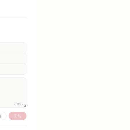
0/500
览
发送