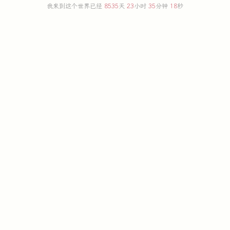
我来到这个世界已经
8535
天
23
小时
35
分钟
18
秒