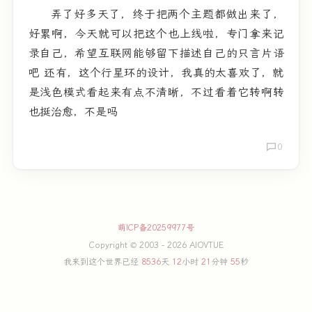
弄了好多天了，终于把两个主题都做出来了，
好累啊，今天就可以把这个也上线啦，专门拿来记
录自己，希望互联网能够留下描述自己的只言片语
吧 还有，这个行星环的设计，我真的太喜欢了，就
是浅色模式看起来有点不清晰，不过看着它转啊转
也挺治愈，不是吗
0
萌ICP备20259977号
Copyright © 2003 - 2026 AIOVTUE
我来到这个世界已经
8536
天
12
小时
21
分钟
55
秒